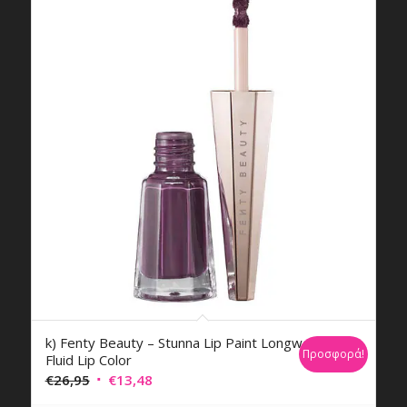
k) Fenty Beauty – Stunna Lip Paint Longwear
Προσφορά!
Fluid Lip Color
Original
Η
€
26,95
€
13,48
price
τρέχουσα