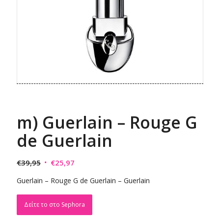
m) Guerlain – Rouge G
de Guerlain
Original
Η
€
39,95
€
25,97
price
τρέχουσα
Guerlain – Rouge G de Guerlain – Guerlain
was:
τιμή
€39,95.
είναι:
Δείτε το στο Sephora
€25,97.