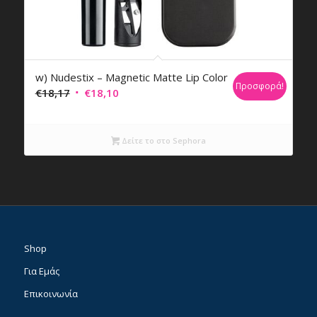
w) Nudestix – Magnetic Matte Lip Color
Προσφορά!
Original
Η
€
18,17
€
18,10
price
τρέχουσα
was:
τιμή
Δείτε το στο Sephora
€18,17.
είναι:
€18,10.
Shop
Για Εμάς
Επικοινωνία