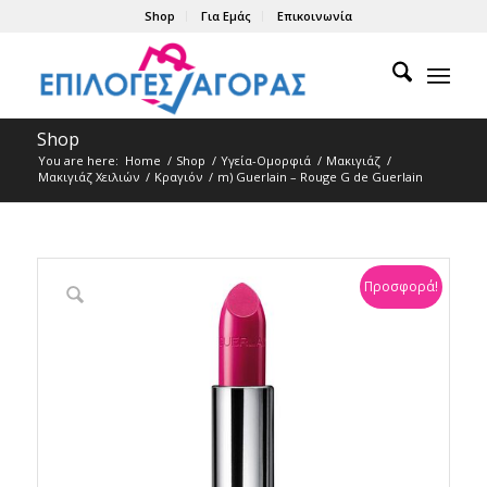
Shop
Για Εμάς
Επικοινωνία
Shop
You are here:
Home
/
Shop
/
Υγεία-Ομορφιά
/
Μακιγιάζ
/
Μακιγιάζ Χειλιών
/
Κραγιόν
/
m) Guerlain – Rouge G de Guerlain
Προσφορά!