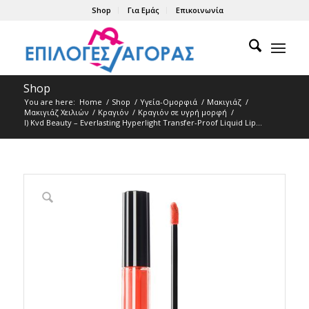
Shop
Για Εμάς
Επικοινωνία
Shop
You are here:
Home
/
Shop
/
Υγεία-Ομορφιά
/
Μακιγιάζ
/
Μακιγιάζ Χειλιών
/
Κραγιόν
/
Κραγιόν σε υγρή μορφή
/
l) Kvd Beauty – Everlasting Hyperlight Transfer-Proof Liquid Lip...