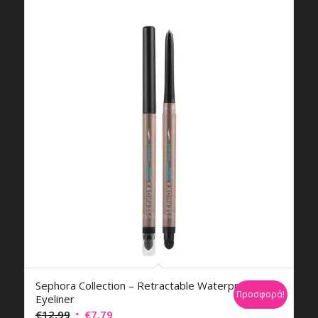
Sephora Collection – Retractable Waterproof
Προσφορά!
Eyeliner
Original
Η
€
12,99
€
7,79