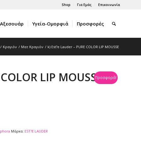
Shop
Για Εμάς
Επικοινωνία
Αξεσουάρ
Υγεία-Ομορφιά
Προσφορές
/
Κραγιόν
/
Ματ Kραγιόν
/
k) Est?e Lauder – PURE COLOR LIP MOUSSE
RE COLOR LIP MOUSSE
Προσφορά!
ephora
Μάρκα:
EST?E LAUDER