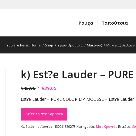
Ρούχα
Παπούτσια
You are here:
Home
/
Shop
/
Υγεία-Ομορφιά
/
Μακιγιάζ
/
Μακιγιάζ Χειλιών
k) Est?e Lauder – PU
Original
Η
€
45,95
€
39,05
price
τρέχουσα
Est?e Lauder – PURE COLOR LIP MOUSSE – Est?e Lauder
was:
τιμή
€45,95.
είναι:
Δείτε το στο Sephora
€39,05.
Κωδικός προϊόντος:
13026-560273
Κατηγορία:
Ματ Kραγιόν
Ετικέτα:
S