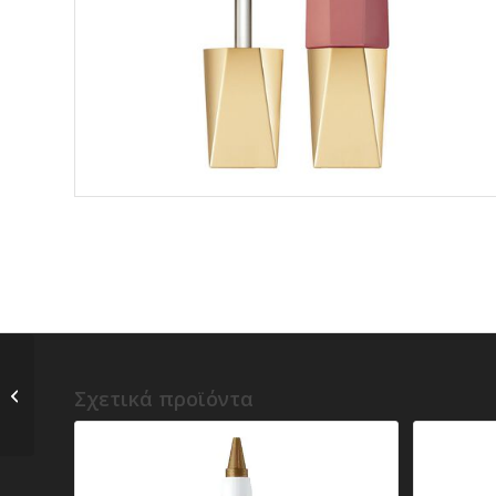
j) Est?e Lauder – PURE
Σχετικά προϊόντα
COLOR LIP MOUSSE