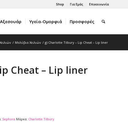
Shop
Για Εμάς
Επικοινωνία
Αξεσουάρ
Υγεία-Ομορφιά
Προσφορές
Χειλιών
/
Μολύβια Xειλιών
/
g) Charlotte Tilbury – Lip Cheat – Lip liner
ip Cheat – Lip liner
α:
Sephora
Μάρκα:
Charlotte Tilbury