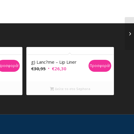
ncil
g) Lanc?me – Lip Liner
Προσφορά!
Προσφορά!
Original
Η
€
30,95
€
26,30
price
τρέχουσα
was:
τιμή
Δείτε το στο Sephora
€30,95.
είναι:
€26,30.