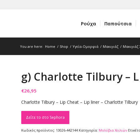
Ρούχα
Παπούτσια
You are here:
Home
/
Shop
/
Υγεία-Ομορφιά
/
Μακιγιάζ
/
Μακιγιάζ 
g) Charlotte Tilbury – L
€
26,95
Charlotte Tilbury – Lip Cheat – Lip liner – Charlotte Tilbury
Δείτε το στο Sephora
Κωδικός προϊόντος:
13026-442144
Κατηγορία:
Μολύβια Xειλιών
Ετικέτ