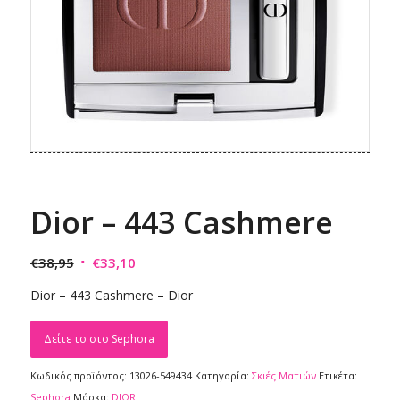
Dior – 443 Cashmere
Original
Η
€
38,95
€
33,10
price
τρέχουσα
Dior – 443 Cashmere – Dior
was:
τιμή
€38,95.
είναι:
Δείτε το στο Sephora
€33,10.
Κωδικός προϊόντος:
13026-549434
Κατηγορία:
Σκιές Ματιών
Ετικέτα:
Sephora
Μάρκα:
DIOR