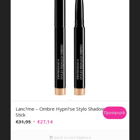
Lanc?me – Ombre Hypn?se Stylo Shadow
Προσφορά!
Stick
Original
Η
€
31,95
€
27,14
price
τρέχουσα
was:
τιμή
Δείτε το στο Sephora