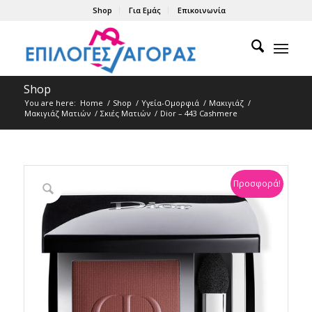
Shop
Για Εμάς
Επικοινωνία
Shop
You are here:
Home
/
Shop
/
Υγεία-Ομορφιά
/
Μακιγιάζ
/
Μακιγιάζ Ματιών
/
Σκιές Ματιών
/
Dior – 443 Cashmere
Προσφορά!