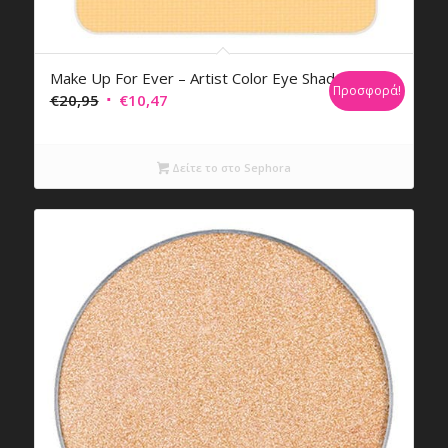
Make Up For Ever – Artist Color Eye Shadow
Προσφορά!
Original
Η
€
20,95
€
10,47
price
τρέχουσα
was:
τιμή
Δείτε το στο Sephora
€20,95.
είναι:
€10,47.