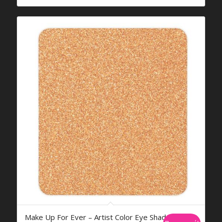
€31,95.
είναι:
€27,14.
Make Up For Ever – Artist Color Eye Shadow