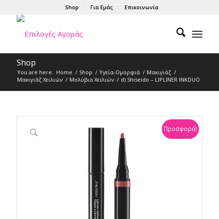
Shop
Για Εμάς
Επικοινωνία
Shop
You are here:
Home
/
Shop
/
Υγεία-Ομορφιά
/
Μακιγιάζ
/
Μακιγιάζ Χειλιών
/
Μολύβια Xειλιών
/
d) Shiseido – LIPLINER INKDUO
Προσφορά!