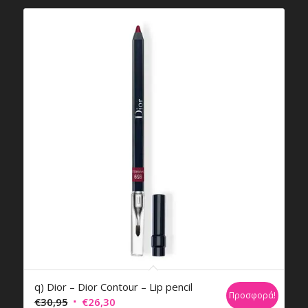
q) Dior – Dior Contour – Lip pencil
Προσφορά!
Original
Η
€
30,95
€
26,30