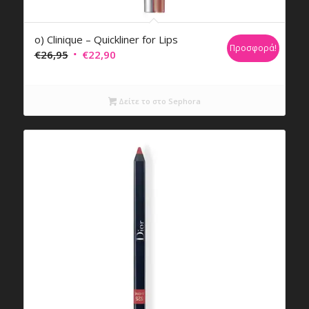
ο) Clinique – Quickliner for Lips
Προσφορά!
Original
Η
€
26,95
€
22,90
price
τρέχουσα
was:
τιμή
Δείτε το στο Sephora
€26,95.
είναι:
€22,90.