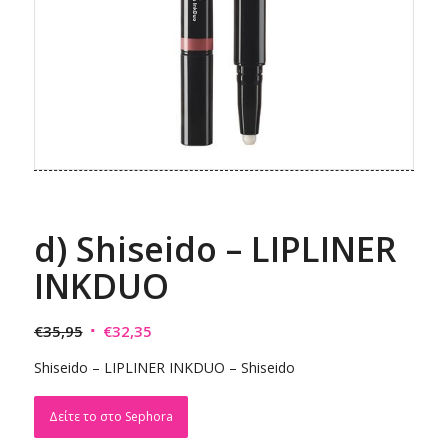
d) Shiseido – LIPLINER
INKDUO
Original
Η
€
35,95
€
32,35
price
τρέχουσα
Shiseido – LIPLINER INKDUO – Shiseido
was:
τιμή
€35,95.
είναι:
Δείτε το στο Sephora
€32,35.