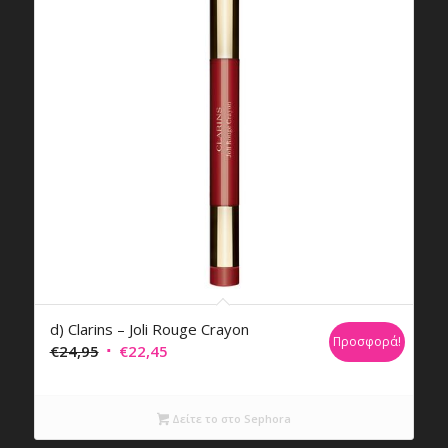
d) Clarins – Joli Rouge Crayon
Προσφορά!
Original
Η
€
24,95
€
22,45
price
τρέχουσα
was:
τιμή
Δείτε το στο Sephora
€24,95.
είναι:
€22,45.