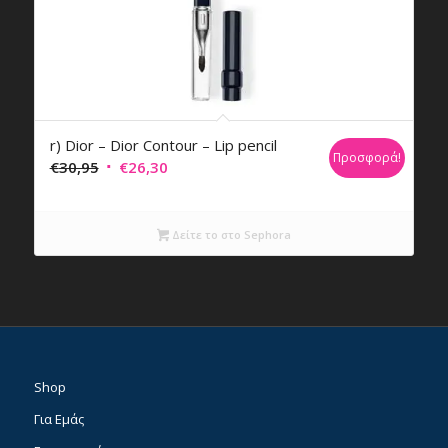
r) Dior – Dior Contour – Lip pencil
Προσφορά!
Original
Η
€
30,95
€
26,30
price
τρέχουσα
was:
τιμή
Δείτε το στο Sephora
€30,95.
είναι:
€26,30.
Shop
Για Εμάς