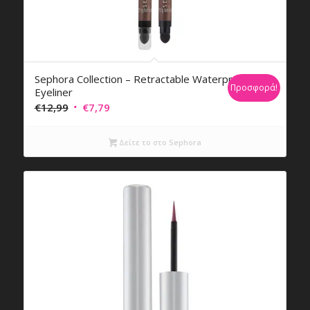
Sephora Collection – Retractable Waterproof
Προσφορά!
Eyeliner
Original
Η
€
12,99
€
7,79
price
τρέχουσα
was:
τιμή
Δείτε το στο Sephora
€12,99.
είναι:
€7,79.