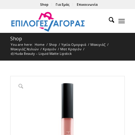
Shop
Για Εμάς
Επικοινωνία
Shop
You are here:
Home
/
Shop
/
Υγεία-Ομορφιά
/
Μακιγιάζ
/
Μακιγιάζ Χειλιών
/
Κραγιόν
/
Ματ Kραγιόν
/
d) Huda Beauty – Liquid Matte Lipstick