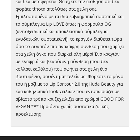
και δεν μεταφέρεται. Θα έχετε την αίσθηση ότι δεν
φοράτε τίποτα απολύτως στα χείλη σας.
Εμπλουτισμένο με τα ίδια εμβληματικά συστατικά και
το σύμπλεγμα Lip LOVE όπως η φόρμουλα OG
(αντιοξειδωτικά και αποκλειστικό σύμπλεγμα
ενυδατικών συστατικών!), το κραγιόν διαθέτει τώρα
όσο το δυνατόν πιο ανάλαφρη σύνθεση που χαρίζει
στα χείλη όγκο που διαρκεί όλη μέρα! Ένα κραγιόν
με ελαφριά και βελούδινη σύνθεση (που δεν
κολλάει καθόλου) που αφήνει στα χείλη ένα
βουτυρένιο, σουέντ-ματ τελείωμα. Φορέστε το μόνο
του ή μαζί με το Lip Contour 2.0 της Huda Beauty για
ένα καθηλωτικό look χειλιών που εντυπωσιάζει με
αβίαστο τρόπο και ξεχειλίζει από χρώμα! GOOD FOR
VEGAN *** Προϊόντα χωρίς συστατικά ζωικής
προέλευσης