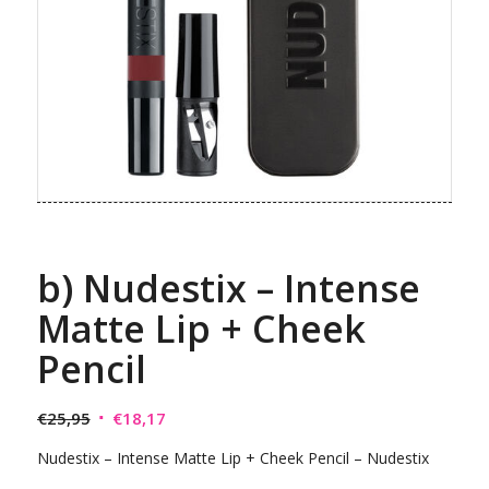
b) Nudestix – Intense
Matte Lip + Cheek
Pencil
Original
Η
€
25,95
€
18,17
price
τρέχουσα
Nudestix – Intense Matte Lip + Cheek Pencil – Nudestix
was:
τιμή