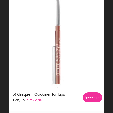
ο) Clinique – Quickliner for Lips
Προσφορά!
Original
Η
€
26,95
€
22,90
price
τρέχουσα
was:
τιμή