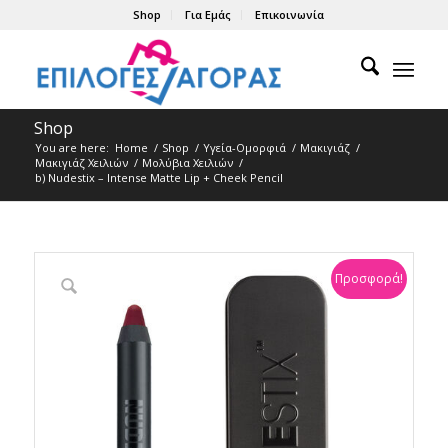
Shop
Για Εμάς
Επικοινωνία
Shop
You are here:
Home
/
Shop
/
Υγεία-Ομορφιά
/
Μακιγιάζ
/
Μακιγιάζ Χειλιών
/
Μολύβια Xειλιών
/
b) Nudestix – Intense Matte Lip + Cheek Pencil
Προσφορά!