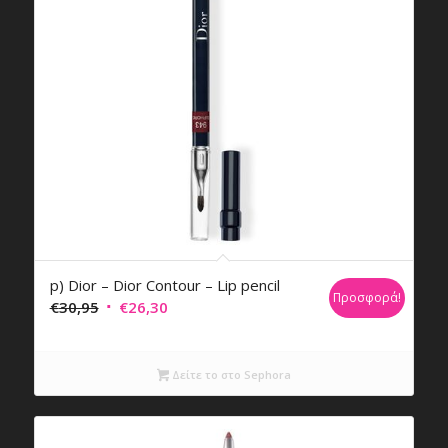
p) Dior – Dior Contour – Lip pencil
Προσφορά!
Original
Η
€
30,95
€
26,30
price
τρέχουσα
was:
τιμή
Δείτε το στο Sephora
€30,95.
είναι:
€26,30.