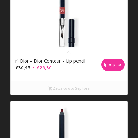
r) Dior – Dior Contour – Lip pencil
Προσφορά!
Original
Η
€
30,95
€
26,30
price
τρέχουσα
was:
τιμή
Δείτε το στο Sephora
€30,95.
είναι:
€26,30.