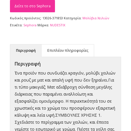
€25,95.
είναι:
Δείτε το στο Sephora
€18,17.
Κωδικός προϊόντος:
13026-371853
Κατηγορία:
Μολύβια Xειλιών
Ετικέτα:
Sephora
Μάρκα:
NUDESTIX
Περιγραφή
Επιπλέον πληροφορίες
Περιγραφή
Ένα προϊόν που συνδυάζει κραγιόν, μολύβι χειλιών
και ρουζ με ματ και απαλή υφή που δεν ξηραίνει.Για
τι τύπο μακιγιάζ; Ματ αδιάβροχη σύνθεση μεγάλης
διάρκειας που παραμένει αναλλοίωτη και
εξασφαλίζει ομοιόμορφο. Η περιεκτικότητά του σε
χρωστικές και το χρώμα του προσφέρουν εξαιρετική
κάλυψη και λεία υφή.ΣΥΜΒΟΥΛΕΣ ΧΡΗΣΗΣ 1.
Σχεδιάστε το περίγραμμα των χειλιών, και έπειτα
γεμίστε το εσωτερικό με χρώμα. Πιέστε τα χείλη σας.