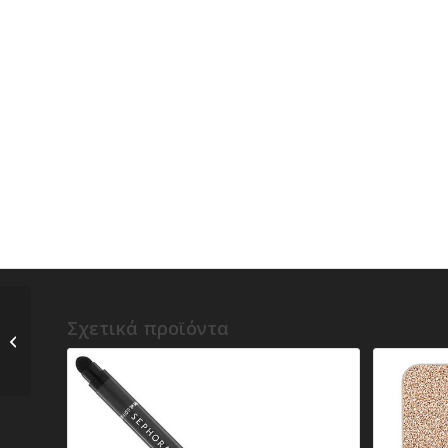
Σχετικά προϊόντα
a) Huda Beauty –
Liquid Matte Lipstick