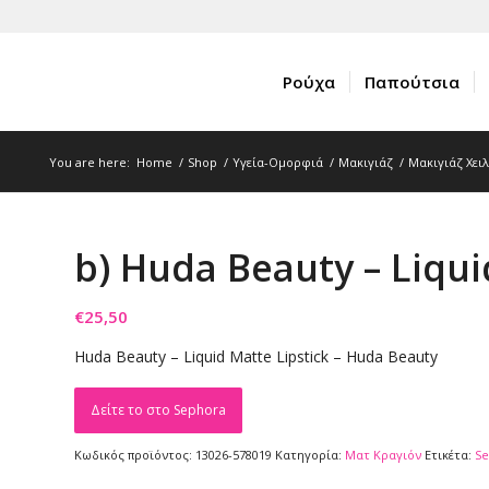
Ρούχα
Παπούτσια
You are here:
Home
/
Shop
/
Υγεία-Ομορφιά
/
Μακιγιάζ
/
Μακιγιάζ Χει
b) Huda Beauty – Liqui
€
25,50
Huda Beauty – Liquid Matte Lipstick – Huda Beauty
Δείτε το στο Sephora
Κωδικός προϊόντος:
13026-578019
Κατηγορία:
Ματ Kραγιόν
Ετικέτα:
S