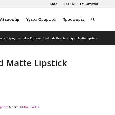
Shop
Για Εμάς
Επικοινωνία
Αξεσουάρ
Υγεία-Ομορφιά
Προσφορές
λιών
/
Κραγιόν
/
Ματ Kραγιόν
/
b) Huda Beauty – Liquid Matte Lipstick
d Matte Lipstick
ephora
Μάρκα:
HUDA BEAUTY